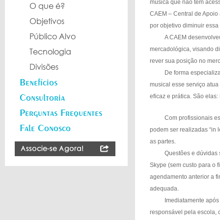
música que não têm acess
O que é?
CAEM – Central de Apoio 
Objetivos
por objetivo diminuir essa
Público Alvo
A CAEM desenvolveu
mercadológica, visando d
Tecnologia
rever sua posição no mer
Divisões
De forma especializ
Benefícios
musical esse serviço atua 
Consultoria
eficaz e prática. São elas:
Perguntas Frequentes
Com profissionais e
Fale Conosco
podem ser realizadas “in 
as partes.
Questões e dúvidas 
Skype (sem custo para o f
agendamento anterior a f
adequada.
Imediatamente após a
responsável pela escola,