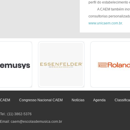
perfil do estabelecimento 
A CAEM também inova
consultorias personalizada
www.unicaem.com.br
.
CAEM
Congresso Nacional CAEM
Notícias
Agenda
Classific
Tel.: (11) 3862-5376
Email: caem@escolasdemusica.com.br