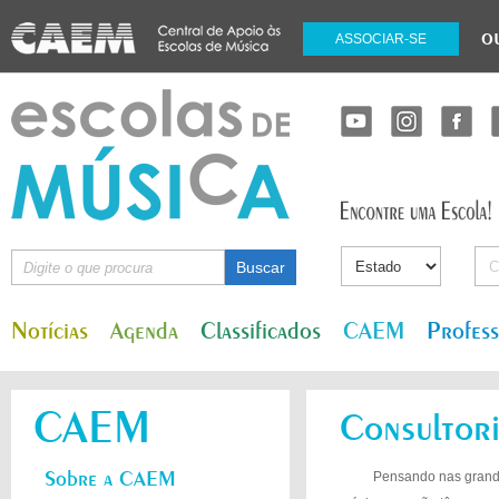
o
ASSOCIAR-SE
Notícias
Agenda
Classificados
CAEM
Profes
CAEM
Consultor
Sobre a CAEM
Pensando nas grande