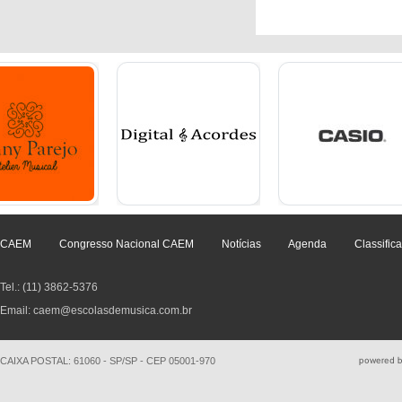
CAEM
Congresso Nacional CAEM
Notícias
Agenda
Classific
Tel.: (11) 3862-5376
Email: caem@escolasdemusica.com.br
CAIXA POSTAL: 61060 - SP/SP - CEP 05001-970