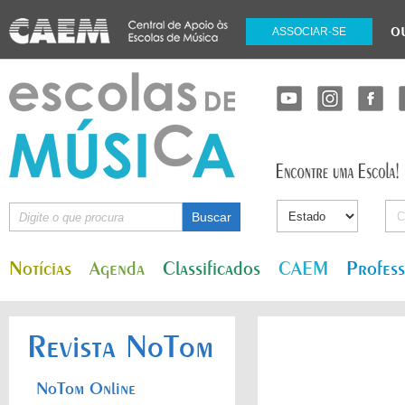
o
ASSOCIAR-SE
Notícias
Agenda
Classificados
CAEM
Profes
Revista NoTom
NoTom Online