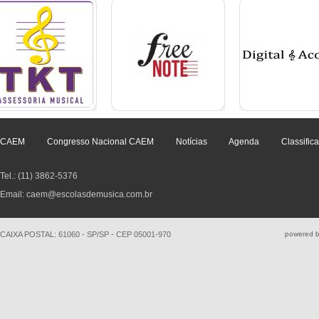
CAEM
Congresso Nacional CAEM
Notícias
Agenda
Classific
Tel.: (11) 3862-5376
Email: caem@escolasdemusica.com.br
CAIXA POSTAL: 61060 - SP/SP - CEP 05001-970