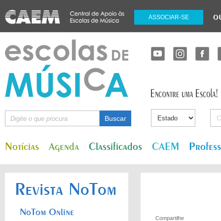
o
ASSOCIAR-SE
Notícias
Agenda
Classificados
CAEM
Profes
Revista NoTom
NoTom Online
Compartilhe