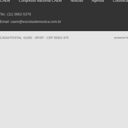
CAEM
Congresso Nacional CAEM
Notícias
Agenda
Classific
Tel.: (11) 3862-5376
Email: caem@escolasdemusica.com.br
CAIXA POSTAL: 61060 - SP/SP - CEP 05001-970