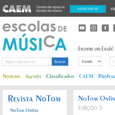
o
ASSOCIAR-SE
Notícias
Agenda
Classificados
CAEM
Profes
Revista NoTom
NoTom Onlin
Edição 5
NoTom Online