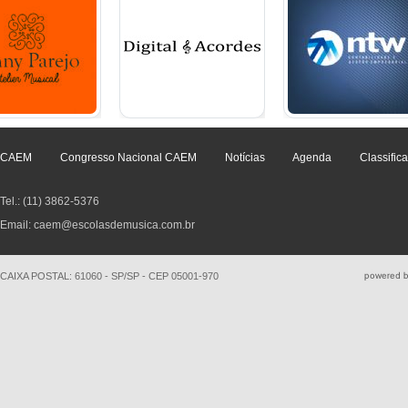
CAEM
Congresso Nacional CAEM
Notícias
Agenda
Classific
Tel.: (11) 3862-5376
Email: caem@escolasdemusica.com.br
CAIXA POSTAL: 61060 - SP/SP - CEP 05001-970