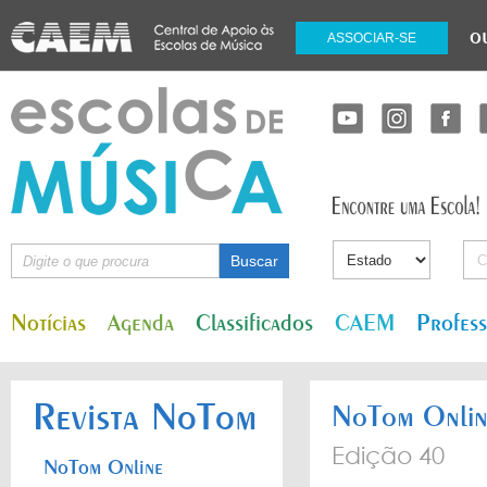
o
ASSOCIAR-SE
Notícias
Agenda
Classificados
CAEM
Profes
Revista NoTom
NoTom Onlin
Edição 40
NoTom Online