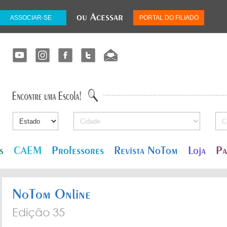
ou Acessar
ASSOCIAR-SE
PORTAL DO FILIADO
s
CAEM
Professores
Revista NoTom
Loja
Pa
NoTom Online
Edição 35