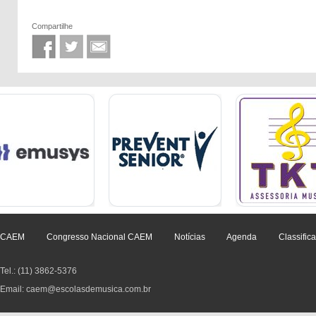
Compartilhe
CAEM
Congresso Nacional CAEM
Notícias
Agenda
Classific
Tel.: (11) 3862-5376
Email: caem@escolasdemusica.com.br