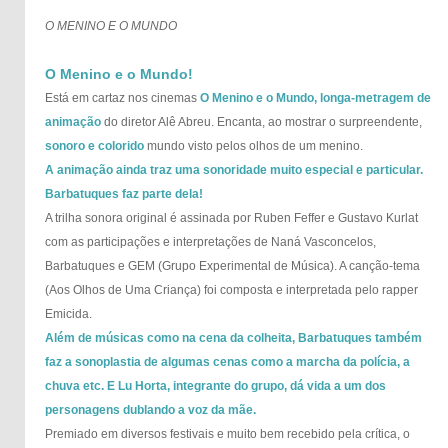
O MENINO E O MUNDO
O Menino e o Mundo!
Está em cartaz nos cinemas
O Menino e o Mundo, longa-metragem de
animação
do diretor Alê Abreu. Encanta, ao mostrar o surpreendente,
sonoro e colorido
mundo visto pelos olhos de um menino.
A animação ainda traz uma sonoridade muito especial e particular.
Barbatuques faz parte dela!
A trilha sonora original é assinada por Ruben Feffer e Gustavo Kurlat
com as participações e interpretações de Naná Vasconcelos,
Barbatuques e GEM (Grupo Experimental de Música). A canção-tema
(Aos Olhos de Uma Criança) foi composta e interpretada pelo rapper
Emicida.
Além de músicas como na cena da colheita, Barbatuques também
faz a sonoplastia de algumas cenas como a marcha da polícia, a
chuva etc. E Lu Horta, integrante do grupo, dá vida a um dos
personagens dublando a voz da mãe.
Premiado em diversos festivais e muito bem recebido pela crítica, o