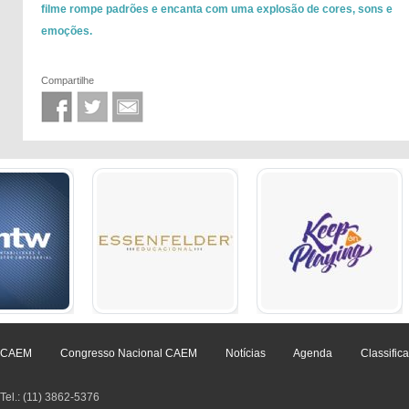
filme rompe padrões e encanta com uma explosão de cores, sons e
emoções.
Compartilhe
CAEM
Congresso Nacional CAEM
Notícias
Agenda
Classific
Tel.: (11) 3862-5376