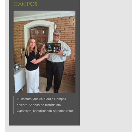
CAMPOS
O Instituto Musical Souza Campos
celebra 22 anos de história em
Campinas, consolidando-se como refer...