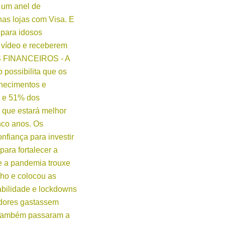
é um anel de
as lojas com Visa. E
para idosos
 vídeo e receberem
S FINANCEIROS - A
 possibilita que os
hecimentos e
, e 51% dos
 que estará melhor
nco anos. Os
fiança para investir
para fortalecer a
e a pandemia trouxe
lho e colocou as
tabilidade e lockdowns
dores gastassem
Também passaram a