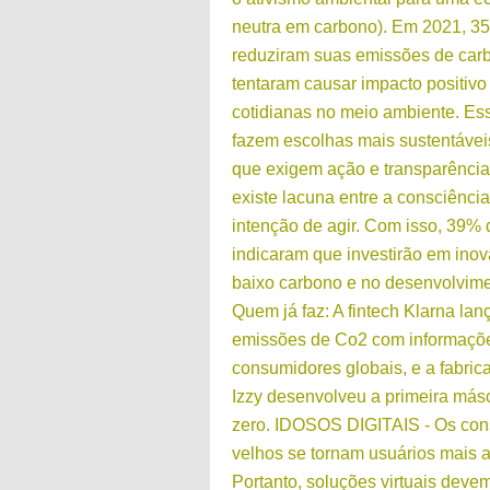
neutra em carbono). Em 2021, 3
reduziram suas emissões de car
tentaram causar impacto positivo
cotidianas no meio ambiente. E
fazem escolhas mais sustentáve
que exigem ação e transparênci
existe lacuna entre a consciência
intenção de agir. Com isso, 39%
indicaram que investirão em ino
baixo carbono e no desenvolvime
Quem já faz: A fintech Klarna la
emissões de Co2 com informaçõe
consumidores globais, e a fabric
Izzy desenvolveu a primeira más
zero. IDOSOS DIGITAIS - Os co
velhos se tornam usuários mais a
Portanto, soluções virtuais deve