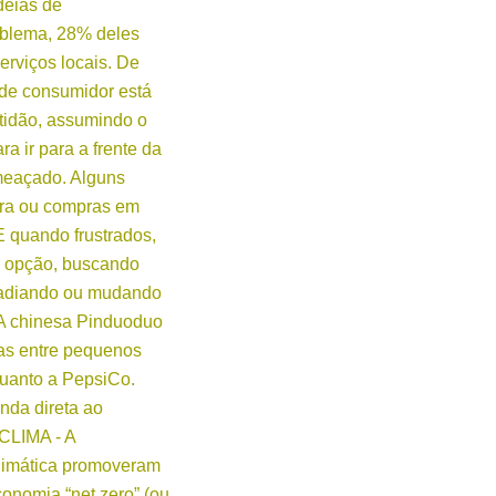
deias de
roblema, 28% deles
erviços locais. De
o de consumidor está
tidão, assumindo o
ra ir para a frente da
meaçado. Alguns
ura ou compras em
E quando frustrados,
r opção, buscando
, adiando ou mudando
 A chinesa Pinduoduo
tas entre pequenos
quanto a PepsiCo.
enda direta ao
CLIMA - A
climática promoveram
onomia “net zero” (ou