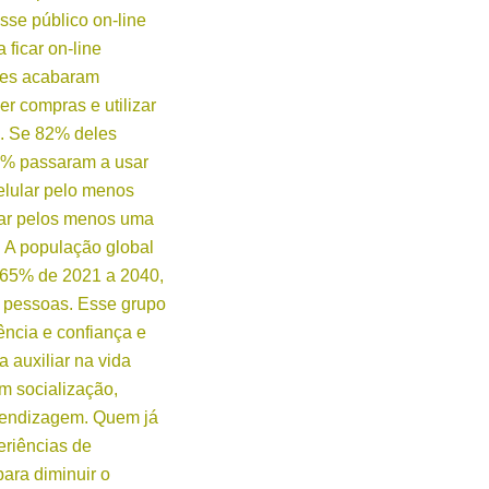
sse público on-line
 ficar on-line
les acabaram
r compras e utilizar
l. Se 82% deles
5% passaram a usar
elular pelo menos
tar pelos menos uma
. A população global
 65% de 2021 a 2040,
 pessoas. Esse grupo
ência e confiança e
 auxiliar na vida
m socialização,
rendizagem. Quem já
eriências de
para diminuir o