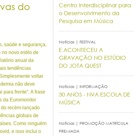
ivas do
Centro Interdisciplinar para
o Desenvolvimento da
Pesquisa em Música
Notícias | FESTIVAL
to, saúde e segurança,
E ACONTECEU A
 no novo estilo de
GRAVAÇÃO NO ESTÚDIO
latório anual da
DO JOTA QUEST
ais tendências
Simplesmente voltar
andemia não deve
Notícias | INFORMAÇÃO
para frente”. A frase
30 ANOS - NVA ESCOLA DE
les da Euromonitor
MÚSICA
ts do recém-lançado
ndências globais de
países. Como ninguém
Notícias | PROMOÇÃO MATRÍCULA
id, e isso inclui o
PREMIADA