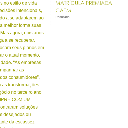
MATRÍCULA PREMIADA
s no estilo de vida
CAEM
cisões intencionais,
Resultado
odo a se adaptarem ao
da melhor forma suas
 Mas agora, dois anos
a a se recuperar,
ocam seus planos em
tar o atual momento,
lidade. “As empresas
companhar as
 dos consumidores”,
ça as transformações
gócio no terceiro ano
SEMPRE COM UM
ontraram soluções
os desejados ou
ante da escassez