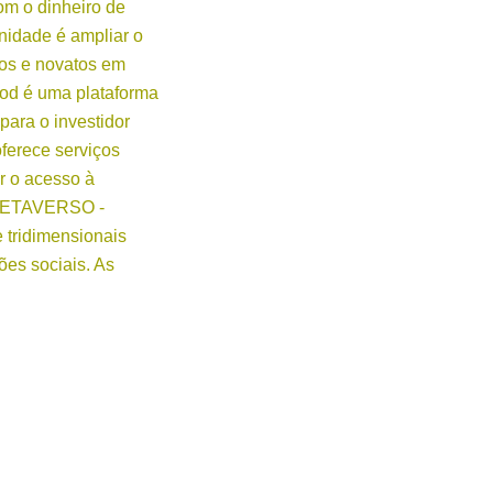
com o dinheiro de
unidade é ampliar o
os e novatos em
ood é uma plataforma
para o investidor
oferece serviços
ar o acesso à
METAVERSO -
e tridimensionais
es sociais. As