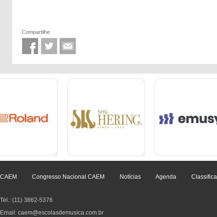
Compartilhe
CAEM
Congresso Nacional CAEM
Notícias
Agenda
Classific
Tel.: (11) 3862-5376
Email: caem@escolasdemusica.com.br