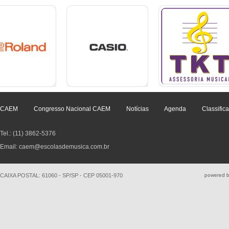
CAEM
Congresso Nacional CAEM
Notícias
Agenda
Classific
Tel.: (11) 3862-5376
Email: caem@escolasdemusica.com.br
CAIXA POSTAL: 61060 - SP/SP - CEP 05001-970