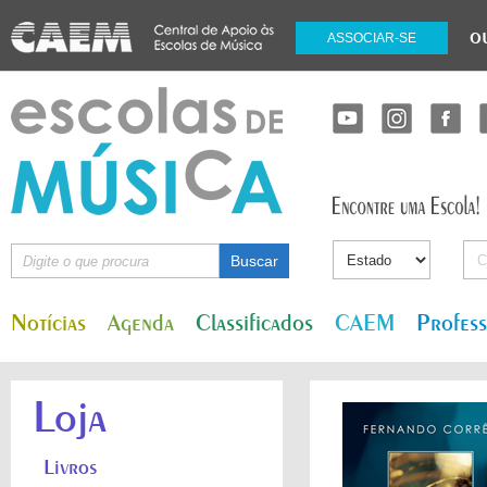
o
ASSOCIAR-SE
Notícias
Agenda
Classificados
CAEM
Profes
Loja
Livros