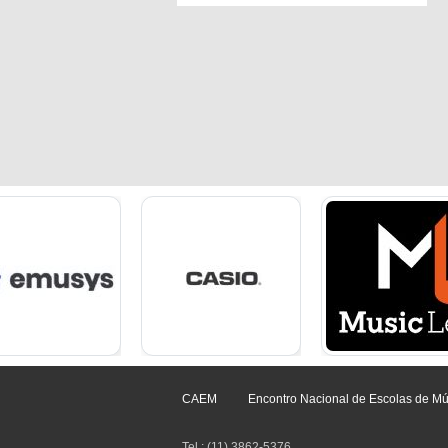
CAEM
Encontro Nacional de Escolas de Mú
Tel.: (11) 3862-5376