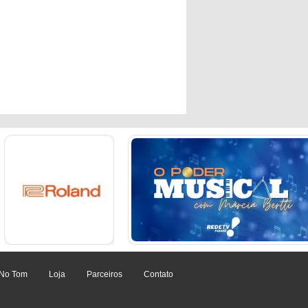
 No Tom
Loja
Parceiros
Contato