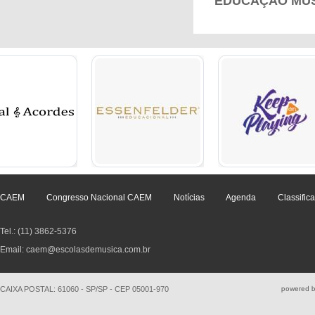
EDUCAÇÃO MUS
CAEM
Congresso Nacional CAEM
Notícias
Agenda
Classific
Tel.: (11) 3862-5376
Email: caem@escolasdemusica.com.br
CAIXA POSTAL: 61060 - SP/SP - CEP 05001-970